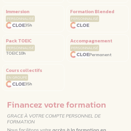
Immersion
Formation Blended
PERSONNALISÉ
PERSONNALISÉ
35h
Pack TOEIC
Accompagnement
PERSONNALISÉ
PERSONNALISÉ
TOEIC
10h
Permanent
Cours collectifs
EN GROUPE
35h
Financez votre formation
GRACE À VOTRE COMPTE PERSONNEL DE
FORMATION
Nous facilitons votre
accès à la formation en