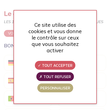
Le dico des langues
LES 100 MOTS DE VOTRE QUOTIDIEN, EN 8 LANGUES
Ce site utilise des
cookies et vous donne
VOIR LE DICO
le contrôle sur ceux
que vous souhaitez
BONJOUR !
activer
Guten tag !
hi
TOUT ACCEPTER
TOUT REFUSER
Hallo !
Hola !
PERSONNALISER
早上好
Bom dia !