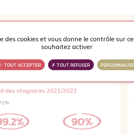
ise des cookies et vous donne le contrôle sur 
souhaitez activer
ACITÉ
os clients est une priorité absolue de l’institut des langues.
TOUT ACCEPTER
TOUT REFUSER
PERSONNALIS
mance sont disponibles sur demande à l’accueil de nos centres 
ud des stagiaires 2021/2022
e 72%