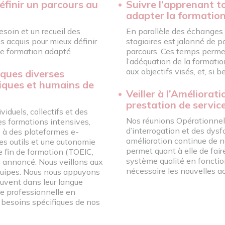
éfinir un parcours au
Suivre l’apprenant t
adapter la formation
soin et un recueil des
En parallèle des échanges r
es acquis pour mieux définir
stagiaires est jalonné de po
 de formation adapté
parcours. Ces temps permette
l’adéquation de la formati
aux objectifs visés, et, si b
ques diverses
iques et humains de
Veiller à l’Améliorat
prestation de servic
viduels, collectifs et des
Nos réunions Opérationnelle
es formations intensives,
d’interrogation et des dys
 à des plateformes e-
amélioration continue de n
es outils et une autonomie
permet quant à elle de faire
e fin de formation (TOEIC,
système qualité en fonction 
 annoncé. Nous veillons aux
nécessaire les nouvelles ac
équipes. Nous nous appuyons
ouvent dans leur langue
ce professionnelle en
 besoins spécifiques de nos