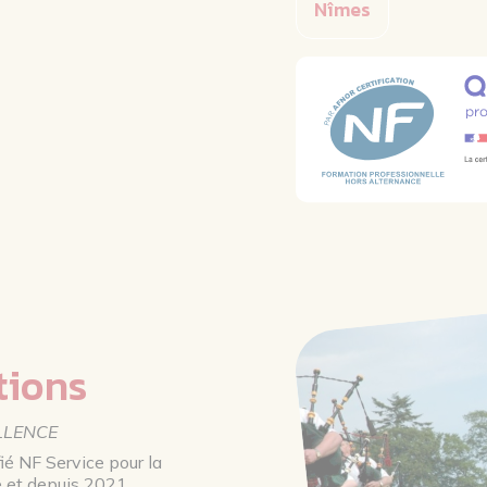
Nîmes
tions
LLENCE
ié NF Service pour la
 et depuis 2021,