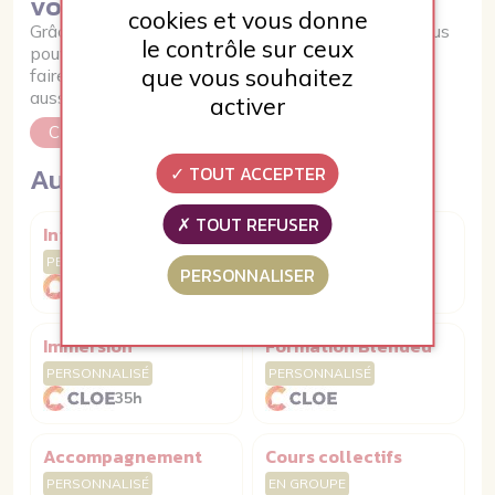
votre CPF
cookies et vous donne
Grâce à votre Compte Personnel de Formation, vous
le contrôle sur ceux
pouvez financer des formations pour entretenir et
que vous souhaitez
faire progresser votre niveau de qualification mais
aussi vos compétences professionnelles.
activer
CONSULTER VOTRE CPF
Autres formations
TOUT ACCEPTER
TOUT REFUSER
Intensif VIP
Formation VIP
PERSONNALISÉ
PERSONNALISÉ
PERSONNALISER
2 à 5 jours
35h
Immersion
Formation Blended
PERSONNALISÉ
PERSONNALISÉ
35h
Accompagnement
Cours collectifs
PERSONNALISÉ
EN GROUPE