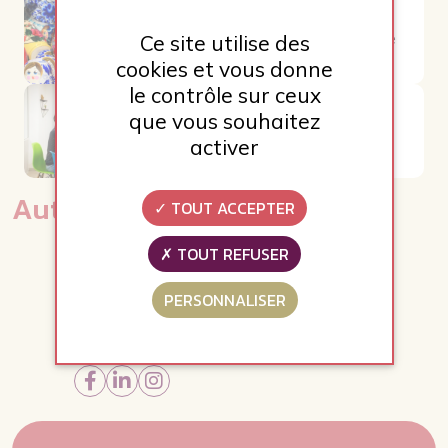
galerie page methode droite
Ce site utilise des
cookies et vous donne
le contrôle sur ceux
que vous souhaitez
Galerie gauche page
methode
activer
Autres Galeries
TOUT ACCEPTER
TOUT REFUSER
PERSONNALISER