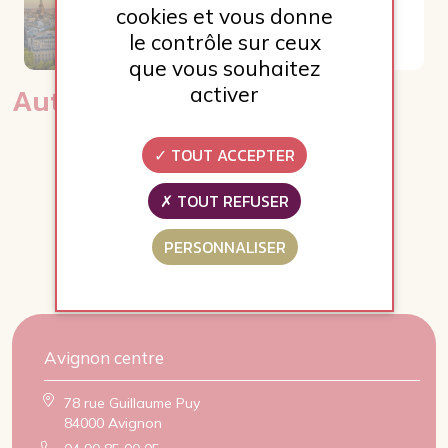
cookies et vous donne
galerie français
le contrôle sur ceux
que vous souhaitez
Autres Galeries
activer
TOUT ACCEPTER
TOUT REFUSER
PERSONNALISER
Avignon centre
78 rue Guillaume Puy
84000 Avignon