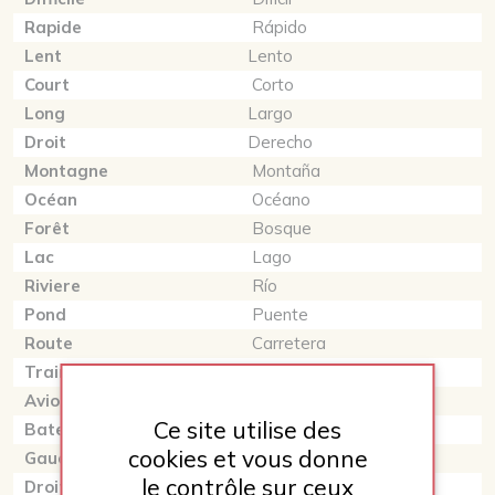
Rapide
Rápido
Lent
Lento
Court
Corto
Long
Largo
Droit
Derecho
Montagne
Montaña
Océan
Océano
Forêt
Bosque
Lac
Lago
Riviere
Río
Pond
Puente
Route
Carretera
Train
Tren
Avion
Avión
Ce site utilise des
Bateau
Barco
cookies et vous donne
Gauche
Izquierda
le contrôle sur ceux
Droite
Derecha