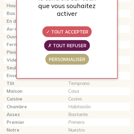
que vous souhaitez
Haut
Alto
activer
Bas
Baio
En dessous
Debajo
Au-dessus
Encima
TOUT ACCEPTER
Ouvert
Abierto
Fermer
Cerrado
TOUT REFUSER
Plein
LLeno
PERSONNALISER
Vide
Vacío
Seul
Solo
Ensemble
Juntos
Tôt
Temprano
Maison
Casa
Cuisine
Cocina
Chambre
Habitación
Assez
Bastante
Premier
Primero
Notre
Nuestro