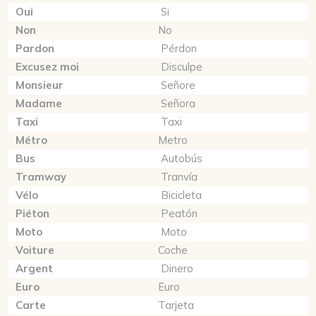
Oui
Si
Non
No
Pardon
Pérdon
Excusez moi
Disculpe
Monsieur
Señore
Madame
Señora
Taxi
Taxi
Métro
Metro
Bus
Autobús
Tramway
Tranvía
Vélo
Bicicleta
Piéton
Peatón
Moto
Moto
Voiture
Coche
Argent
Dinero
Euro
Euro
Carte
Tarjeta