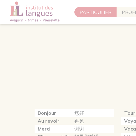
Panneau de gestion des cookies
PARTICULIER
PROF
Bonjour
您好
Tour
Au revoir
再见
Voy
Merci
谢谢
Vaca