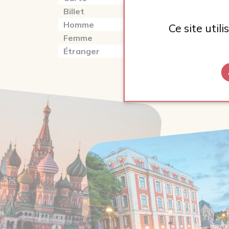
Billet
门票
Chat
Homme
男性
Ville
Ce site util
Femme
女性
Villa
Étranger
外国
Cam