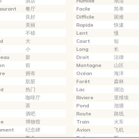
l
酒店
Humide
潮湿
aurant
餐厅
Facile
简单
良好
Difficile
困难
u
美丽
Rapide
快速
不错
Lent
慢
nd
大
Court
短
t
小
Long
长
veau
新
Droit
法律
en
前
Montagne
山区
re
拥有
Océan
海洋
肮脏
Forêt
森林
ud
热门
Lac
湖泊
咖啡厅
Riviere
里维埃
茶
Pond
池塘
酒吧
Route
路线
ée
博物馆
Train
火车
ument
纪念碑
Avion
飞机
e
教会
Bateau
船