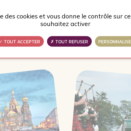
eau
酒庄
Gauche
左侧
城市
Droite
对
ise des cookies et vous donne le contrôle sur 
ge
村庄
Haut
返回顶部
souhaitez activer
pagne
活动
Bas
低
TOUT ACCEPTER
TOUT REFUSER
PERSONNALIS