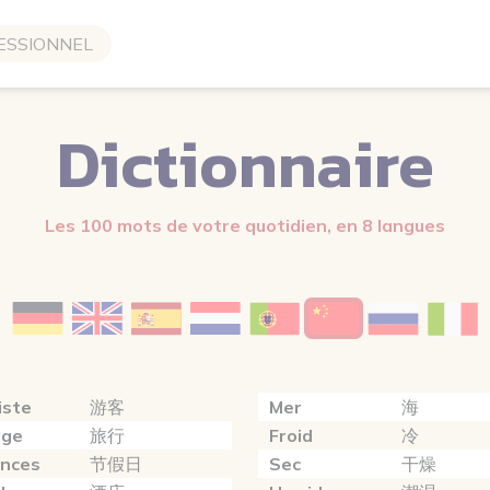
ESSIONNEL
Dictionnaire
Les 100 mots de votre quotidien, en 8 langues
iste
游客
Mer
海
age
旅行
Froid
冷
nces
节假日
Sec
干燥