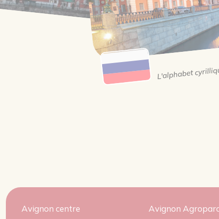
L'alphabet cyrilli
Avignon centre
Avignon Agropar