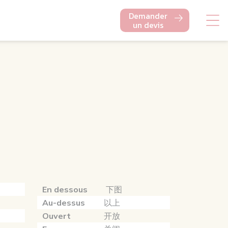
Demander
un devis
En dessous
下图
Au-dessus
以上
Ouvert
开放