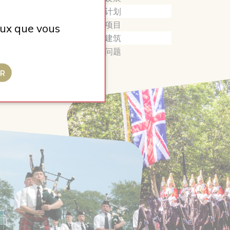
Plan
计划
Projet
项目
ceux que vous
Immeuble
建筑
Question
问题
ER