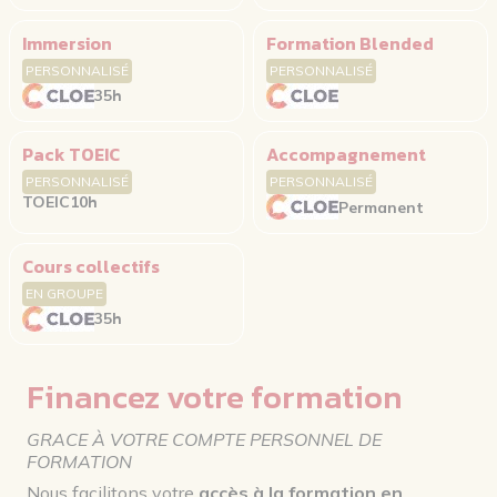
Immersion
Formation Blended
PERSONNALISÉ
PERSONNALISÉ
35h
Pack TOEIC
Accompagnement
PERSONNALISÉ
PERSONNALISÉ
TOEIC
10h
Permanent
Cours collectifs
EN GROUPE
35h
Financez votre formation
GRACE À VOTRE COMPTE PERSONNEL DE
FORMATION
Nous facilitons votre
accès à la formation en