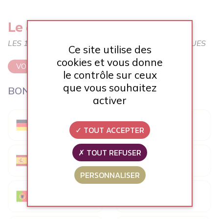
Le dico des langues
LES 100 MOTS DE VOTRE QUOTIDIEN, EN 8 LANGUES
Ce site utilise des
cookies et vous donne
VOIR LE DICO
le contrôle sur ceux
que vous souhaitez
BONJOUR !
activer
Guten tag !
hi
TOUT ACCEPTER
TOUT REFUSER
Hallo !
Hola !
PERSONNALISER
早上好
Bom dia !