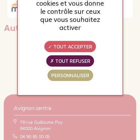
cookies et vous donne
Mehadrin
le contrôle sur ceux
que vous souhaitez
Autres Réferences
activer
TOUT ACCEPTER
TOUT REFUSER
PERSONNALISER
Avignon centre
78 rue Guillaume Puy
84000 Avignon
04 90 85 00 05